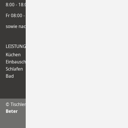
8:00 - 18:00 Uhr
Fr 08:00 - 13:00 Uhr
sowie nach Absprache
LEISTUNGEN
.
Küchen
Einbauschränke
Schlafen
Bad
© Tischlerei Laukamp :: created by
Contao4you
|
Katja
Beter
Impressum
Datenschutz