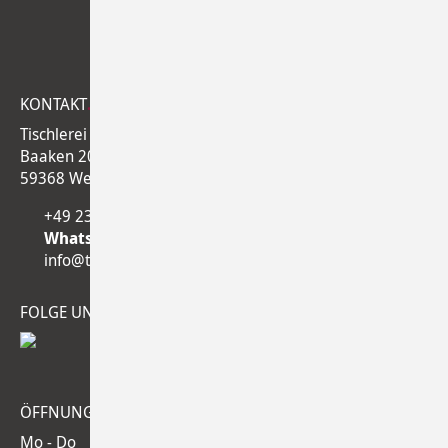
KONTAKT
.
Tischlerei Laukamp
Baaken 20
59368 Werne
+49 2389 9289296
WhatsApp
Business
info@tischlerei-laukamp.de
FOLGE UNS
.
ÖFFNUNGSZEITEN
.
Mo - Do