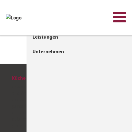
Menü
Start
Leistungen
Unternehmen
Küche
orem ipsum dolor sit amet, consectetuer adipiscing
elit. Aenean commodo ligula eget dolor. Aenean
massa. Cum sociis natoque penatibus et magnis dis
parturient montes, nascetur ridiculus mus. Donec
quam felis, ultricies nec, pellentesque eu, pretium
quis, sem. Nulla consequat massa quis enim. Donec
pede justo, fringilla vel, aliquet n