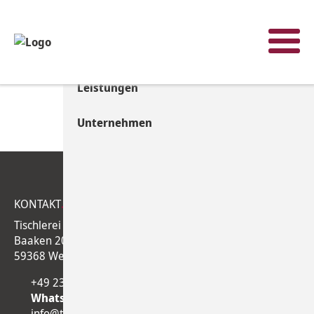
Menü
Start
Leistungen
Unternehmen
KONTAKT
.
Tischlerei Laukamp
Baaken 20
59368 Werne
+49 2389 9289296
WhatsApp
Business
info@tischlerei-laukamp.de